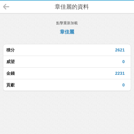
章佳麗的資料
點擊重新加載
章佳麗
積分
2621
威望
0
金錢
2231
貢獻
0