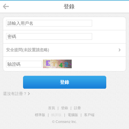
登錄
安全提問(未設置請忽略)
登錄
還沒有註冊？
首頁
|
登錄
|
註冊
標準版
|
觸屏版
|
電腦版
|
客戶端
© Comsenz Inc.