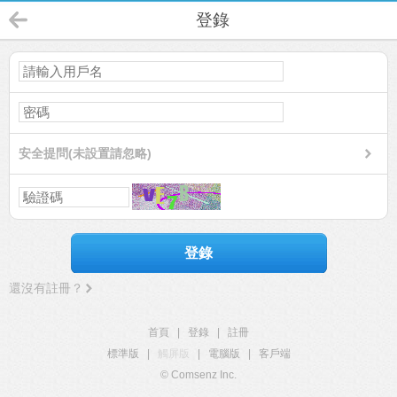
登錄
安全提問(未設置請忽略)
登錄
還沒有註冊？
首頁
|
登錄
|
註冊
標準版
|
觸屏版
|
電腦版
|
客戶端
© Comsenz Inc.